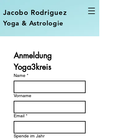
Jacobo Rodriguez
Yoga & Astrologie
Anmeldung 
Yoga3kreis
Name
*
Vorname
Email
*
Spende im Jahr