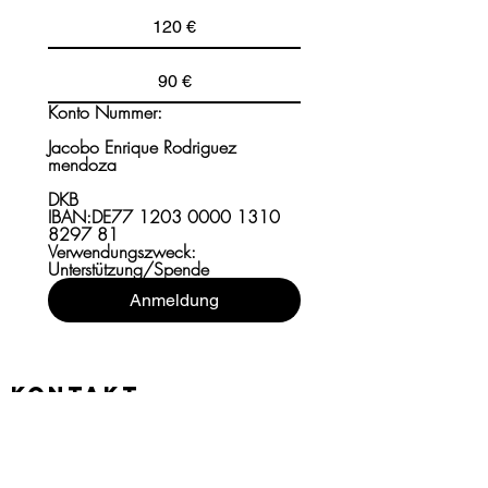
120 €
90 €
Konto Nummer:
Jacobo Enrique Rodriguez 
mendoza
DKB
IBAN:DE77 1203 0000 1310 
8297 81
Verwendungszweck: 
Unterstützung/Spende
Anmeldung
KONTAKT
Pflugstr 10/1a
10115 Berlin